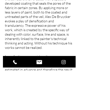
developed coating that seals the pores of the
fabric in certain zones. By applying more or
less layers of paint, both to the coated and
untreated parts of the veil, Alex De Bruycker
evokes a play of densification and
translucency. The expressive power of his
work, which is created by the specific way of
dealing with color, surface, line and space, is
inherently linked to the painter's technical
thinking and acting. Without his technique his
works cannot be realized.
Imperfection versus virtuosity
The image created by the impact of different
layers of paint on the coating cannot be
estimated in advance and therefore the result
is not predictable. In his pursuit of
autonomous pictorial expression by means of
an optimal command of his technique, Alex De
Bruycker had to start ignoring traditional
Western ideas about mastery and virtuosity.
Western aesthetic traditions are based on the
concept of beauty that can only be achieved
through a quest for the most optimal degree
of perfection. The technique that lies at the