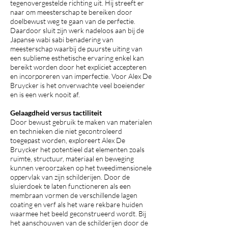
tegenovergestelde richting uit. Hij streeft er
naar om meesterschap te bereiken door
doelbewust weg te gaan van de perfectie.
Daardoor sluit zijn werk nadeloos aan bij de
Japanse wabi sabi benadering van
meesterschap waarbij de puurste uiting van
een sublieme esthetische ervaring enkel kan
bereikt worden door het expliciet accepteren
en incorporeren van imperfectie. Voor Alex De
Bruycker is het onverwachte veel boeiender
en is een werk nooit af.
Gelaagdheid versus tactiliteit
Door bewust gebruik te maken van materialen
en technieken die niet gecontroleerd
toegepast worden, exploreert Alex De
Bruycker het potentieel dat elementen zoals
ruimte, structuur, materiaal en beweging
kunnen veroorzaken op het tweedimensionele
oppervlak van zijn schilderijen. Door de
sluierdoek te laten functioneren als een
membraan vormen de verschillende lagen
coating en verf als het ware rekbare huiden
waarmee het beeld geconstrueerd wordt. Bij
het aanschouwen van de schilderijen door de