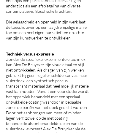
enerzijds een pure esthetische ervaring en
anderzijds als een afspiegeling van diverse
contemplatieve, filosofische krachten.
Die gelaagdheid en openheid in zijn werk laat
de toeschouwer op een laagdrempelige manier
toe om een heel eigen narratief ten opzichte
van zijn kunstwerken te ontwikkelen.
Techniek versus expressie
Zonder de specifieke, experimentele techniek
kan Alex De Bruycker zijn visuele taal en stijl
niet ontwikkelen. Als drager van zijn werken
gebruikt hij geen regulier schildercanvas maar
sluierdoek, een synthetisch poreus
transparant materiaal dat heel moeilijk materie
vast kan houden. Vanuit een voorstudie wordt
het oppervlak behandeld met een speciaal
ontwikkelde coating waardoor in bepaalde
zones de poriën van het doek gedicht worden.
Door het aanbrengen van meer of minder
lagen verf, zowel op de met coating
behandelde als onbehandelde delen van de
sluierdoek, evoceert Alex De Bruycker via de